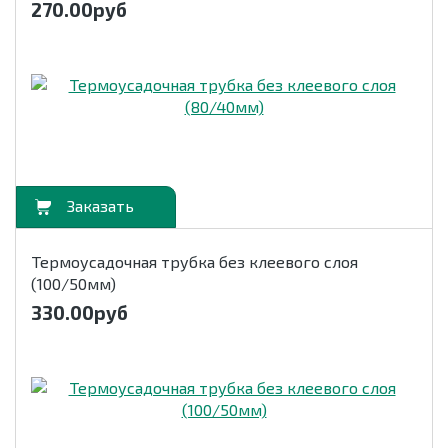
270.00
руб
орзину
Термоусадочная трубка без клеевого слоя
(100/50мм)
330.00
руб