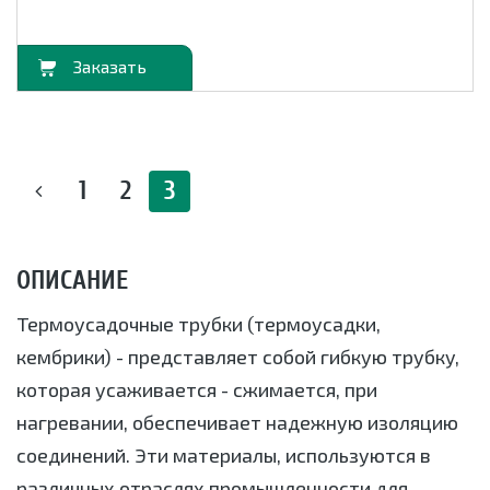
орзину
1
2
3
ОПИСАНИЕ
Термоусадочные трубки (термоусадки,
кембрики) - представляет собой гибкую трубку,
которая усаживается - сжимается, при
нагревании, обеспечивает надежную изоляцию
соединений. Эти материалы, используются в
различных отраслях промышленности для