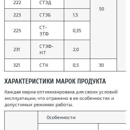
222
СТЭД
-
50
223
СТЭБ
1,5
СТ-
225
0,35
ЭТФ
СТЭФ-
231
2,0
НТ
321
СТК
0,5
30
ХАРАКТЕРИСТИКИ МАРОК ПРОДУКТА
Каждая марка оптимизирована для своих условий
эксплуатации, что отражено в ее особенностях и
допустимых режимах работы.
Особенности