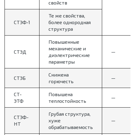
свойств
Те же свойства,
СТЭФ-1
более однородная
структура
Повышенные
механические и
СТЭД
—
диэлектрические
параметры
Снижена
СТЭБ
—
горючесть
СТ-
Повышена
—
ЭТФ
теплостойкость
Грубая структура,
СТЭФ-
хуже
—
НТ
обрабатываемость