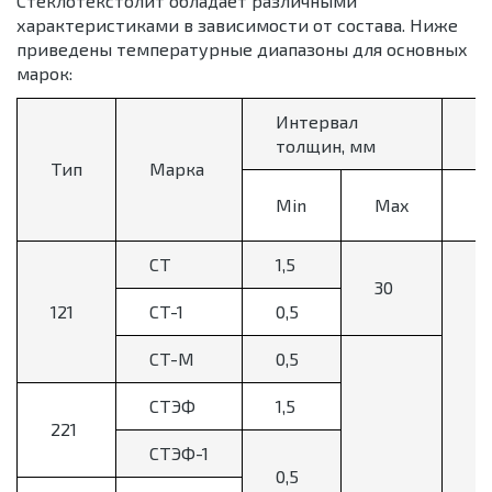
Стеклотекстолит обладает различными
характеристиками в зависимости от состава. Ниже
приведены температурные диапазоны для основных
марок:
Интервал
Д
толщин, мм
р
Тип
Марка
Н
Min
Max
г
СТ
1,5
30
121
СТ-1
0,5
СТ-М
0,5
СТЭФ
1,5
221
СТЭФ-1
0,5