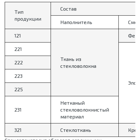
Состав
Тип
продукции
Наполнитель
Смол
121
Фено
221
Ткань из
222
стекловолокна
223
Эпок
225
Нетканый
231
стекловолокнистый
материал
321
Стеклоткань
Крем