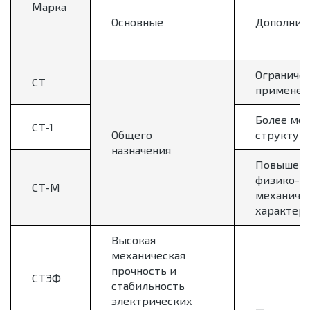
Марка
Основные
Дополнит
Ограниче
СТ
применен
Более мел
СТ-1
Общего
структур
назначения
Повышен
физико-
СТ-М
механиче
характер
Высокая
механическая
прочность и
СТЭФ
стабильность
электрических
—