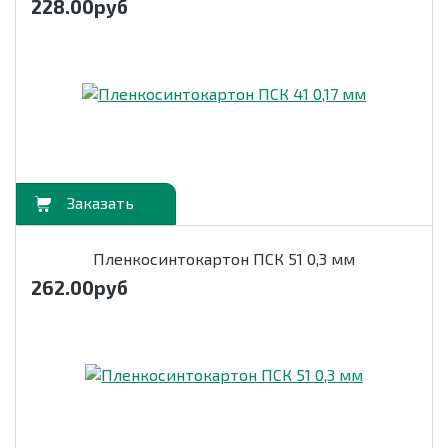
228.00
руб
орзину
Пленкосинтокартон ПСК 51 0,3 мм
262.00
руб