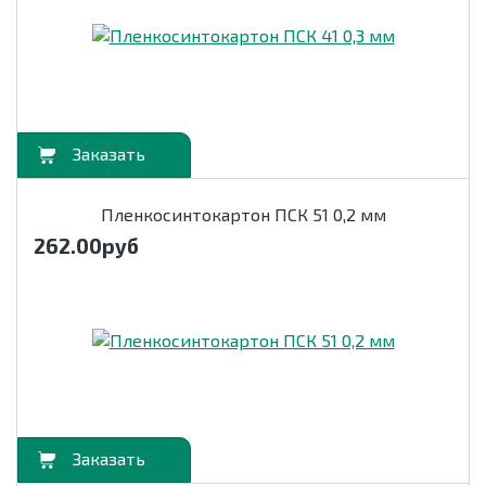
орзину
Пленкосинтокартон ПСК 51 0,2 мм
262.00
руб
орзину