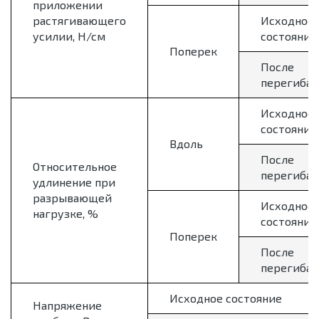
приложении
растягивающего
Исходное
усилии, Н/см
состояние
Поперек
После
перегиба
Исходное
состояние
Вдоль
После
Относительное
перегиба
удлинение при
разрывающей
Исходное
нагрузке, %
состояние
Поперек
После
перегиба
Исходное состояние
Напряжение