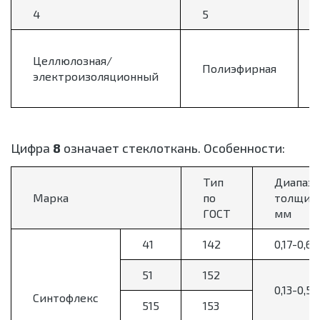
4
5
Целлюлозная/
Полиэфирная
электроизоляционный
Цифра
8
означает стеклоткань. Особенности:
Тип
Диапазо
Марка
по
толщин,
ГОСТ
мм
41
142
0,17-0,65
51
152
0,13-0,55
Синтофлекc
515
153