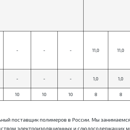
-
-
-
11,0
11,0
-
-
-
1,0
1,0
10
10
10
8
8
ьный поставщик полимеров в России. Мы занимаемс
дством электроизоляционных и слюдосодержащих ма