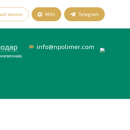
ый звонок
MAX
Telegram
нодар
info@npolimer.com
ожевенная,