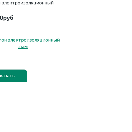
н электроизоляционный
00
руб