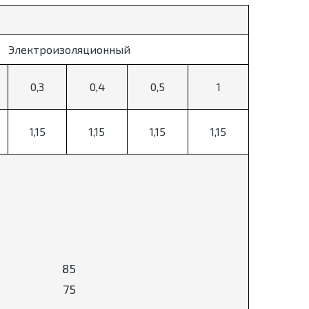
Электроизоляционный
0,3
0,4
0,5
1
1,15
1,15
1,15
1,15
85
75