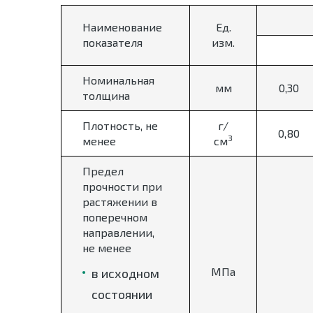
Наименование
Ед.
показателя
изм.
Номинальная
мм
0,30
толщина
Плотность, не
г/
0,80
3
менее
см
Предел
прочности при
растяжении в
поперечном
направлении,
не менее
МПа
в исходном
состоянии