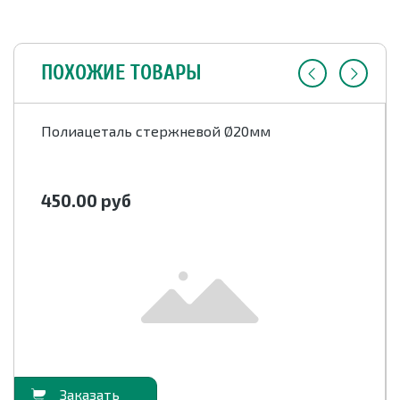
ПОХОЖИЕ ТОВАРЫ
Полиацеталь стержневой Ø20мм
450.00
руб
орзину
В корзи