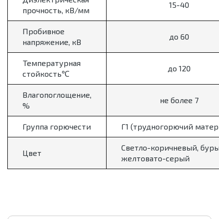
15-40
прочность, кВ/мм
Пробивное
до 60
напряжение, кВ
Температурная
до 120
стойкость℃
Влагопоглощение,
не более 7
%
Группа горючести
Г1 (трудногорючий матер
Светло-коричневый, буры
Цвет
желтовато-серый